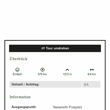
Tour umdrehen
Überblick
Einfach
375 hm
1212 m
8.6 km
Gehzeit / Aufstieg:
3 h
Information
Ausgangspunkt:
Nassereith Postplatz