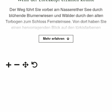
Der Weg führt Sie vorbei am Nassereither See durch
blühende Blumenwiesen und Wälder durch den alten
Torbogen zum Schloss Fernsteinsee. Von dort haben Sie
einen hervorragenden Blick auf den türkisfarbenen
Fernsteinsee. Nun folgt der Weg historischen Pfaden der
Mehr erfahren
Via Claudia Augusta bis zum Fernpass auf 1.216 Meter
Seehöhe.
AKTUELLE GEFAHRENMELDUNG: