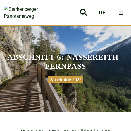
DE
EN
ABSCHNITT 6: NASSEREITH -
FERNPASS
Abschnitte 2022
Wenn der Loreakopf erzählen könnte