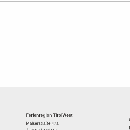
Ferienregion TirolWest
Malserstraße 47a
A-6500 Landeck