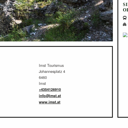
S
O
Imst Tourismus
Johannesplatz 4
6460
Imst
+4354126910
info@imst.at
www.imst.at