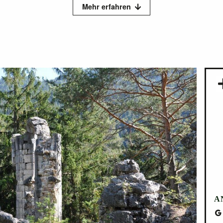
Mehr erfahren
rnpass, gelangt man zum Fernsteinsee, wo sich an der Straße re
iesem Parkplatz führt ein Wanderweg zum See. Über eine schma
weiter über einen steilen Pfad zur Ruine.
A