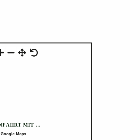
chts ein Parkplatz befindet. Linker Hand
le Brücke gelangt man auf die Insel und
NFAHRT MIT ...
Google Maps