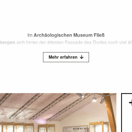
Im
Archäologischen Museum Fließ
bergen
sich hinter der ältesten Fassade des Dorfes noch viel äl
nserer Vorfahren. Bei einem Besuch begibst du dich auf eine
se und entdeckst außergewöhnliche Fundstücke aus der Region,
Mehr erfahren
Kultplätzen, Opfergaben und dem Leben in den Alpen erzählen
Das Museum beherbergt für die Region und im
chen Raum einzigartige Funde, wie den
hallstattzeitlichen Br
im Dorf gefunden wurde, Objekte aus dem prähistorischen
Brand
uf der Pillerhöhe
sowie den 2001 von Franz Neururer entdeckt
akulären
Fund vom Moosbruckschrofen
. Darunter befindet si
ment eines Kammhelms, der zu den ältesten bekannten Helme