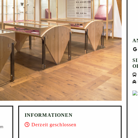
zählt.
Direkt neben dem historischen Gebäude
et sich das moderne
Dokumentationszentrum Via Claudia A
A
fährst du mehr über die berühmte, erste römische Staatsstraße 
en – inklusive römischer Fundstücke und einer 1:1 Kopie der Ta
S
Peutingeriana, der einzigen erhaltenen antiken Straßenkarte.
O
INFORMATIONEN
Derzeit geschlossen
um