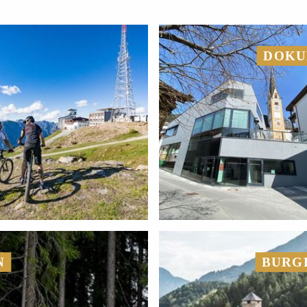
DOKU
N
BURGE