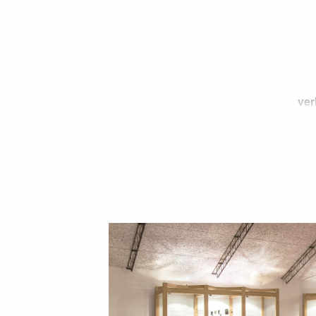
ver
Schätze u
Zeitrei
europäis
der mitten 
a
spekt
ein Frag