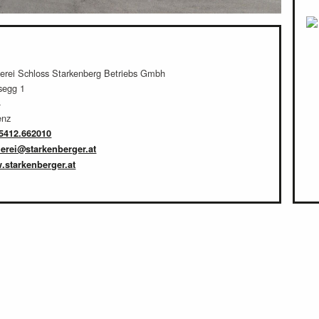
erei Schloss Starkenberg Betriebs Gmbh
segg 1
4
enz
5412.662010
erei@starkenberger.at
.starkenberger.at