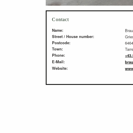
Contact
Name:
Brau
Street / House number:
Grie
Postcode:
646
Town:
Tarr
Phone:
+43.
E-Mail:
brau
Website:
www