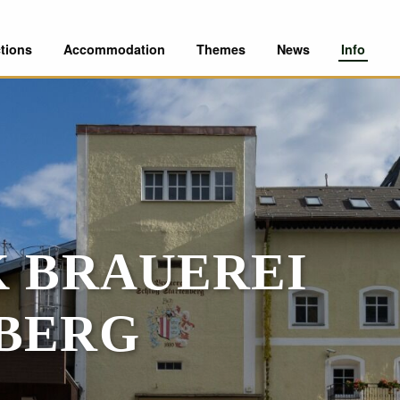
tions
Accommodation
Themes
News
Info
K BRAUEREI
BERG